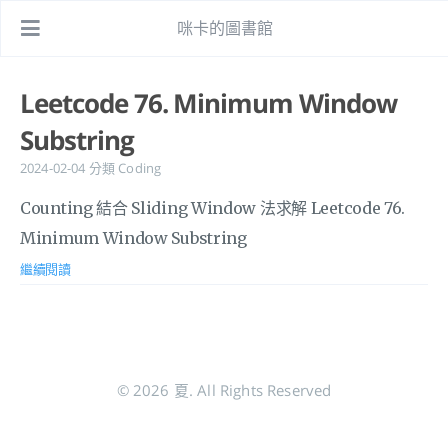
咪卡的圖書館
Leetcode 76. Minimum Window
Substring
2024-02-04
分類
Coding
Counting 結合 Sliding Window 法求解 Leetcode 76.
Minimum Window Substring
繼續閱讀
© 2026 夏. All Rights Reserved