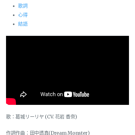
歌詞
心得
結語
歌：葛城リーリヤ (CV. 花岩 香奈)
作詞作曲：田中透真(Dream Monster)