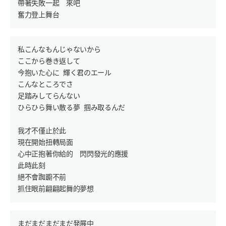
帶著失敗一起　來吧

私こんなもんじゃないから

ここから巻き返して

今抱いた心に 輝く君のエール

こんなところでさ

足踏みしてらんない

ひらひら舞い散る夢 掴み取るんだ

我才不僅止於此

現在開始扭轉局面

心中正抱著你給的　閃閃發光的應援

此時此刻

絕不會踟躕不前

まだまだまだまだ発展中
