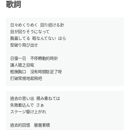
歌詞
日々めくりめく 回り続ける針

目が回りそうになって

胸蓋してる 暇なんてない ほら

型破り飛び出せ

日復一日　不停轉動的時針

讓人隨之目眩

輕撫胸口　沒有時間駐足了呀

過去の思い出 積み重ねては

失敗着込んで さぁ

ステージ駆け上がれ

過去的回憶　層層累積
