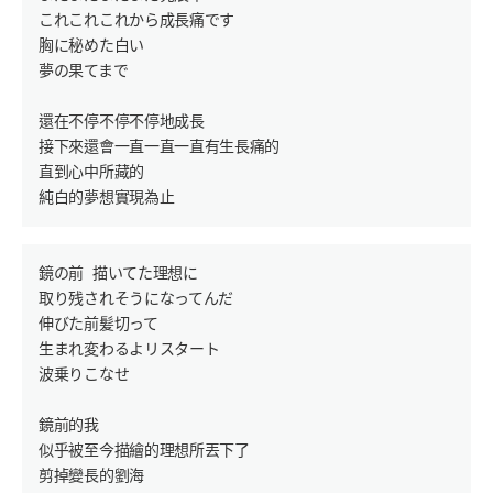
これこれこれから成長痛です

胸に秘めた白い

夢の果てまで

還在不停不停不停地成長

接下來還會一直一直一直有生長痛的

直到心中所藏的

鏡の前 描いてた理想に

取り残されそうになってんだ

伸びた前髪切って

生まれ変わるよリスタート

波乗りこなせ

鏡前的我　

似乎被至今描繪的理想所丟下了

剪掉變長的劉海
