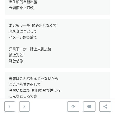
重生般的重新出發

あともう一歩 踏み出せなくて

光を身にまとって

イメージ解き放て

只剩下一步　踏上未到之路

披上光芒

未来はこんなもんじゃないから

ここから巻き返して

今開いた翼で 明日を飛び越える

こんなところでさ

うかうかしてらんない

きらきら信じた夢 手繰り寄せて
