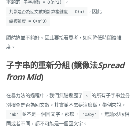
本題的
，
子字串數 = O(n^2)
，因此
判斷是否為回文數的計算複雜度 = O(n)
總複雜度 = O(n^3)
顯然這並不夠好。因此要接著思考，如何降低時間複雜
度。
子字串的重新分組 (鏡像法
Spread
from Mid
)
在暴力法的過程中，我們無腦遍歷了
的所有子字串並分
s
別檢查是否為回文數。其實並不需要這麼做，舉例來說，
並不是一個回文字。那麼，
，無論x與y相
'ab'
'xaby'
同或者不同，都不可能是一個回文字。