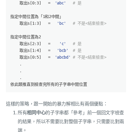
    取出s[
0
:
3
]   =  
'abc'
# 是
指定中間位置為「
1
和
2
中間」  

    取出s[
1
:
3
]   =   
'bc'
# 不是<結束檢查>
指定中間位置為
2
    取出s[
2
:
3
]   =    
'c'
# 是
    取出s[
1
:
4
]   =   
'bcb'
# 是
    取出s[
0
:
5
]   =  
'abcbd'
# 不是<結束檢查>
    .

    .

    .

這樣的策略，跟一開始的暴力解相比有兩個優點：
所有
相同中心
的子字串都「參考」前一個回文字檢查
的結果，所以不需要比對整個子字串，只需要比對兩
端。