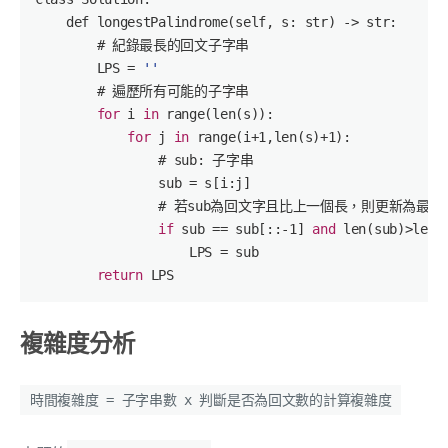
    def longestPalindrome(
self
, s: str) -> str:

        # 紀錄最長的回文子字串

        LPS = 
''
        # 遍歷所有可能的子字串

for
 i 
in
 range(
len
(s)):

for
 j 
in
 range(i+
1
,
len
(s)+
1
):

                # 
sub
: 子字串

sub
 = s[i:j]

                # 若
sub
為回文字且比上一個長，則更新為最長的
if
sub
 == 
sub
[::
-1
] 
and
len
(
sub
)>
len
(
                    LPS = 
sub
return
複雜度分析
時間複雜度 = 子字串數 x 判斷是否為回文數的計算複雜度