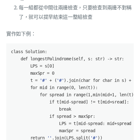
每一組都從中間往兩邊檢查，只要檢查到兩邊不對稱
了，就可以提早結束這一整組檢查
實作如下例：
class Solution:

    def 
longestPalindrome
(self, s: str) -> str:

        LPS = s[
0
]

        maxSpr = 
0
        t = 
'#'
 + (
'#'
).
join
(char for char in s) + 
'#
        for mid in 
range
(
0
, 
len
(t)):

            for spread in 
range
(
1
,
min
(mid+
1
, 
len
(t)-mi
                if t[mid-spread] != t[mid+sread]:

                    break

                if spread > maxSpr:

                    LPS = t[mid-spread: mid+spread + 
                    maxSpr = spread

        return 
''
.
join
(LPS.
split
(
'#'