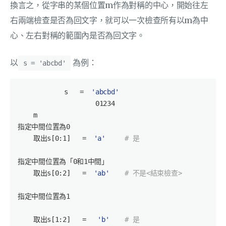
換言之，從字串的某個位置m作為對稱的中心，開始往左
右兩端檢查是否為回文字，就可以一次檢查所有以m為中
心、左右對稱的範圍內是否為回文字。
以
為例：
s = 'abcbd'
s
   =  
'abcbd'
01234
    m

指定中間位置為
0
    取出s[
0
:
1
]   =  
'a'
# 是
指定中間位置為「
0
和
1
中間」

    取出s[
0
:
2
]   =  
'ab'
# 不是<結束檢查>
指定中間位置為
1
    取出s[
1
:
2
]   =   
'b'
# 是