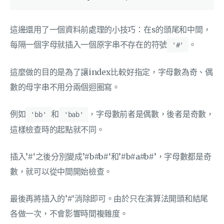
這邊還用了一個資料前處理的小技巧：在s的頭尾和中間，
每隔一個字母就插入一個原字串不存在的符號
。
'#'
這麼做的目的是為了讓index比較好指定，字母數為奇、偶
數的母字串不用分兩個迴圈寫。
例如
和
，字母數前者是偶數，後者是奇數，
'bb'
'bab'
這樣檢查時的起點就不同。
插入’#‘之後分別變成’#b#b#‘和’#b#a#b#’，字母數都是奇
數，就可以從中間開始檢查。
最後再將插入的’#‘消除即可。由於只在演算法開頭和結尾
各做一次，不會影響時間複雜度。