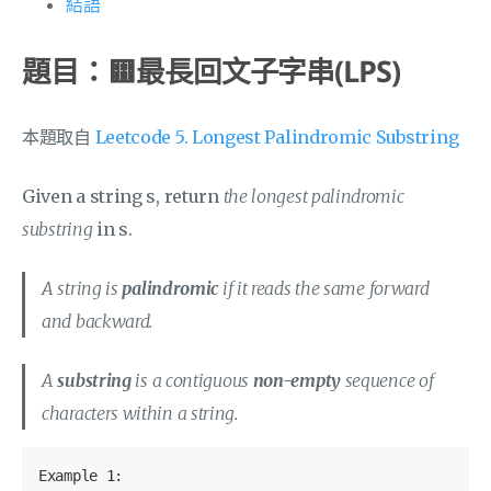
結語
題目：🟨最長回文子字串(LPS)
本題取自
Leetcode 5. Longest Palindromic Substring
Given a string s, return
the longest palindromic
substring
in s.
A string is
palindromic
if it reads the same forward
and backward.
A
substring
is a contiguous
non-empty
sequence of
characters within a string.
Example 
1
:
